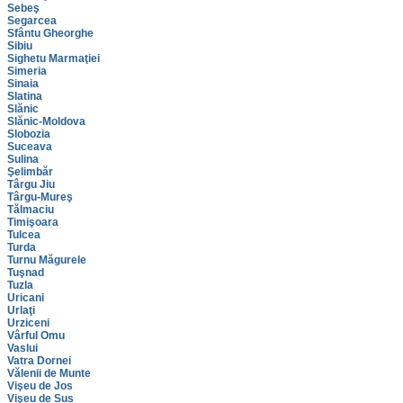
Sebeş
Segarcea
Sfântu Gheorghe
Sibiu
Sighetu Marmaţiei
Simeria
Sinaia
Slatina
Slănic
Slănic-Moldova
Slobozia
Suceava
Sulina
Şelimbăr
Târgu Jiu
Târgu-Mureş
Tălmaciu
Timişoara
Tulcea
Turda
Turnu Măgurele
Tuşnad
Tuzla
Uricani
Urlaţi
Urziceni
Vârful Omu
Vaslui
Vatra Dornei
Vălenii de Munte
Vişeu de Jos
Vişeu de Sus