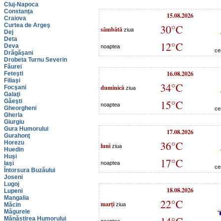
Cluj-Napoca
Constanţa
15.08.2026
Craiova
Curtea de Argeş
30°C
sâmbătă
ziua
Dej
Deta
12°C
Deva
noaptea
ce
Drăgăşani
Drobeta Turnu Severin
Făurei
16.08.2026
Feteşti
Filiaşi
34°C
duminică
Focşani
ziua
Galaţi
Găeşti
15°C
noaptea
Gheorgheni
ce
Gherla
Giurgiu
Gura Humorului
17.08.2026
Gurahonţ
36°C
Horezu
luni
ziua
Huedin
Huşi
17°C
Iaşi
noaptea
ce
Întorsura Buzăului
Joseni
Lugoj
18.08.2026
Lupeni
Mangalia
22°C
marţi
Măcin
ziua
Măgurele
Mănăstirea Humorului