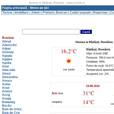
Vremea la Rădăuţi, România - meteo.eclub.ro
Pagina principală
Meteo pe ţări
|
Turism
Imobiliare
Joburi
Prieteni
Bancuri
Coduri poştale
Repertoar
Cu
|
|
|
|
|
|
|
România
Abrud
Vremea la Rădăuţi, România
Adamclisi
Adjud
16,2°C
Rădăuţi, România
Afumaţi
Vânt: 8 km/h SSE
Agapia
Presiune: 766,0 mm H
Agigea
Umiditate: 69%
Agnita
Punct de rouă: 10,0°C
Aiud
cer senin
Alba Iulia
Temperatură aparentă
Aleşd
Acoperire cer: 2%
Alexandria
Amara
Anina
10.08.2026
Arad
31°C
Arbore
luni
ziua
Avrig
Azuga
14°C
Babadag
noaptea
ce
Bacău
Baia de Arieş
Baia de Criş