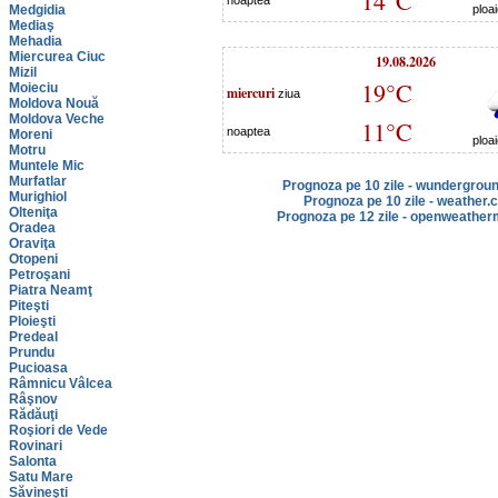
14°C
noaptea
Medgidia
ploa
Mediaş
Mehadia
Miercurea Ciuc
19.08.2026
Mizil
19°C
Moieciu
miercuri
ziua
Moldova Nouă
Moldova Veche
11°C
noaptea
Moreni
ploa
Motru
Muntele Mic
Murfatlar
Prognoza pe 10 zile - wundergrou
Murighiol
Prognoza pe 10 zile - weather.
Olteniţa
Prognoza pe 12 zile - openweather
Oradea
Oraviţa
Otopeni
Petroşani
Piatra Neamţ
Piteşti
Ploieşti
Predeal
Prundu
Pucioasa
Râmnicu Vâlcea
Râşnov
Rădăuţi
Roşiori de Vede
Rovinari
Salonta
Satu Mare
Săvineşti