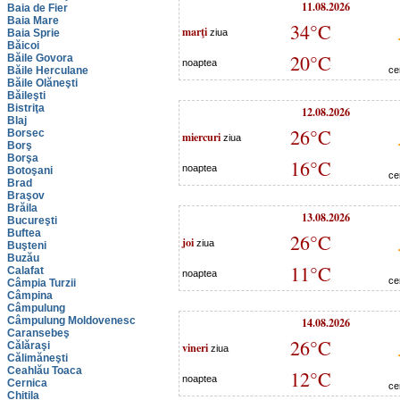
11.08.2026
Baia de Fier
Baia Mare
34°C
marţi
Baia Sprie
ziua
Băicoi
20°C
Băile Govora
noaptea
Băile Herculane
ce
Băile Olăneşti
Băileşti
Bistriţa
12.08.2026
Blaj
26°C
Borsec
miercuri
ziua
Borş
Borşa
16°C
noaptea
Botoşani
ce
Brad
Braşov
Brăila
13.08.2026
Bucureşti
Buftea
26°C
joi
ziua
Buşteni
Buzău
11°C
Calafat
noaptea
ce
Câmpia Turzii
Câmpina
Câmpulung
Câmpulung Moldovenesc
14.08.2026
Caransebeş
26°C
Călăraşi
vineri
ziua
Călimăneşti
Ceahlău Toaca
12°C
noaptea
Cernica
ce
Chitila