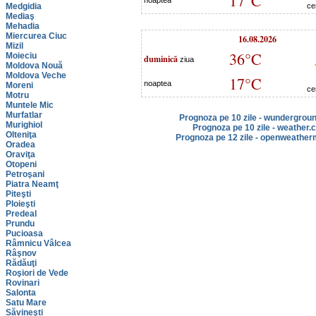
17°C
noaptea
Medgidia
ce
Mediaş
Mehadia
Miercurea Ciuc
16.08.2026
Mizil
36°C
Moieciu
duminică
ziua
Moldova Nouă
Moldova Veche
17°C
noaptea
Moreni
ce
Motru
Muntele Mic
Murfatlar
Prognoza pe 10 zile - wundergrou
Murighiol
Prognoza pe 10 zile - weather.
Olteniţa
Prognoza pe 12 zile - openweather
Oradea
Oraviţa
Otopeni
Petroşani
Piatra Neamţ
Piteşti
Ploieşti
Predeal
Prundu
Pucioasa
Râmnicu Vâlcea
Râşnov
Rădăuţi
Roşiori de Vede
Rovinari
Salonta
Satu Mare
Săvineşti