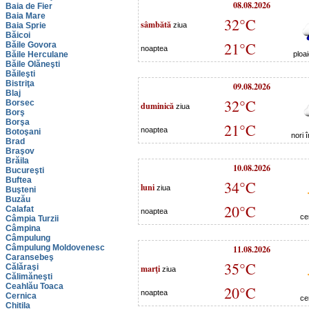
08.08.2026
Baia de Fier
Baia Mare
32°C
sâmbătă
Baia Sprie
ziua
Băicoi
21°C
Băile Govora
noaptea
Băile Herculane
ploa
Băile Olăneşti
Băileşti
Bistriţa
09.08.2026
Blaj
32°C
Borsec
duminică
ziua
Borş
Borşa
21°C
noaptea
Botoşani
nori 
Brad
Braşov
Brăila
10.08.2026
Bucureşti
Buftea
34°C
luni
ziua
Buşteni
Buzău
20°C
Calafat
noaptea
ce
Câmpia Turzii
Câmpina
Câmpulung
Câmpulung Moldovenesc
11.08.2026
Caransebeş
35°C
Călăraşi
marţi
ziua
Călimăneşti
Ceahlău Toaca
20°C
noaptea
Cernica
ce
Chitila