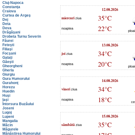
Cluj-Napoca
Constanţa
12.08.2026
Craiova
Curtea de Argeş
35°C
miercuri
ziua
Dej
Deta
22°C
Deva
noaptea
ploa
Drăgăşani
Drobeta Turnu Severin
Făurei
13.08.2026
Feteşti
Filiaşi
34°C
joi
Focşani
ziua
Galaţi
Găeşti
20°C
noaptea
Gheorgheni
ploa
Gherla
Giurgiu
Gura Humorului
14.08.2026
Gurahonţ
34°C
Horezu
vineri
ziua
Huedin
Huşi
18°C
Iaşi
noaptea
ce
Întorsura Buzăului
Joseni
Lugoj
15.08.2026
Lupeni
Mangalia
35°C
sâmbătă
Măcin
ziua
Măgurele
Mănăstirea Humorului