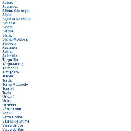
Sebeş
Segarcea
Sfântu Gheorghe
Sibiu
Sighetu Marmaţiei
Simeria
Sinaia
Slatina
Slănic
Slănic-Moldova
Slobozia
Suceava
Sulina
Şelimbăr
Târgu Jiu
Târgu-Mureş
Tălmaciu
Timişoara
Tulcea
Turda
Turnu Măgurele
Tuşnad
Tuzla
Uricani
Urlaţi
Urziceni
Vârful Omu
Vaslui
Vatra Dornei
Vălenii de Munte
Vişeu de Jos
Vişeu de Sus