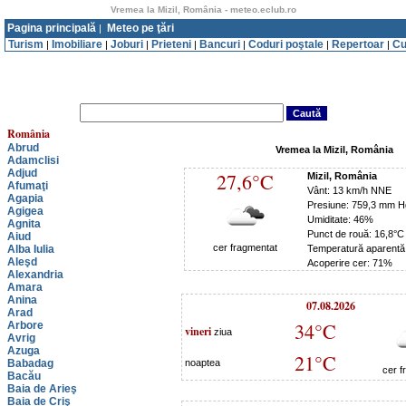
Vremea la Mizil, România - meteo.eclub.ro
Pagina principală
Meteo pe ţări
|
Turism
Imobiliare
Joburi
Prieteni
Bancuri
Coduri poştale
Repertoar
Cu
|
|
|
|
|
|
|
România
Abrud
Vremea la Mizil, România
Adamclisi
Adjud
27,6°C
Mizil, România
Afumaţi
Vânt: 13 km/h NNE
Agapia
Presiune: 759,3 mm H
Agigea
Umiditate: 46%
Agnita
Punct de rouă: 16,8°C
Aiud
cer fragmentat
Alba Iulia
Temperatură aparentă
Aleşd
Acoperire cer: 71%
Alexandria
Amara
Anina
07.08.2026
Arad
34°C
Arbore
vineri
ziua
Avrig
Azuga
21°C
Babadag
noaptea
cer f
Bacău
Baia de Arieş
Baia de Criş