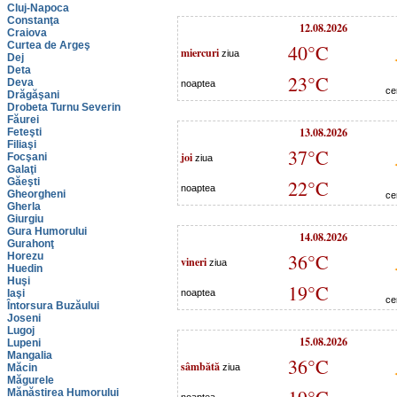
Cluj-Napoca
Constanţa
12.08.2026
Craiova
Curtea de Argeş
40°C
miercuri
ziua
Dej
Deta
23°C
Deva
noaptea
ce
Drăgăşani
Drobeta Turnu Severin
Făurei
13.08.2026
Feteşti
Filiaşi
37°C
joi
Focşani
ziua
Galaţi
Găeşti
22°C
noaptea
Gheorgheni
ce
Gherla
Giurgiu
Gura Humorului
14.08.2026
Gurahonţ
36°C
Horezu
vineri
ziua
Huedin
Huşi
19°C
Iaşi
noaptea
ce
Întorsura Buzăului
Joseni
Lugoj
15.08.2026
Lupeni
Mangalia
36°C
sâmbătă
Măcin
ziua
Măgurele
Mănăstirea Humorului