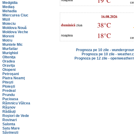
19°C
noaptea
Medgidia
ce
Mediaş
Mehadia
Miercurea Ciuc
16.08.2026
Mizil
38°C
Moieciu
duminică
ziua
Moldova Nouă
Moldova Veche
18°C
noaptea
Moreni
ce
Motru
Muntele Mic
Murfatlar
Prognoza pe 10 zile - wundergrou
Murighiol
Prognoza pe 10 zile - weather.
Olteniţa
Prognoza pe 12 zile - openweather
Oradea
Oraviţa
Otopeni
Petroşani
Piatra Neamţ
Piteşti
Ploieşti
Predeal
Prundu
Pucioasa
Râmnicu Vâlcea
Râşnov
Rădăuţi
Roşiori de Vede
Rovinari
Salonta
Satu Mare
Săvineşti