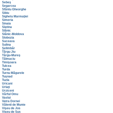
Sebeş
Segarcea
Sfântu Gheorghe
Sibiu
Sighetu Marmaţiei
Simeria
Sinaia
Slatina
Slănic
Slănic-Moldova
Slobozia
Suceava
Sulina
Şelimbăr
Târgu Jiu
Târgu-Mureş
Tălmaciu
Timişoara
Tulcea
Turda
Turnu Măgurele
Tuşnad
Tuzla
Uricani
Urlaţi
Urziceni
Vârful Omu
Vaslui
Vatra Dornei
Vălenii de Munte
Vişeu de Jos
Vişeu de Sus