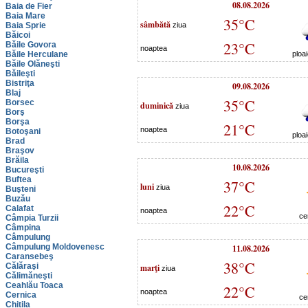
08.08.2026
Baia de Fier
Baia Mare
35°C
sâmbătă
Baia Sprie
ziua
Băicoi
23°C
Băile Govora
noaptea
Băile Herculane
ploa
Băile Olăneşti
Băileşti
Bistriţa
09.08.2026
Blaj
35°C
Borsec
duminică
ziua
Borş
Borşa
21°C
noaptea
Botoşani
ploa
Brad
Braşov
Brăila
10.08.2026
Bucureşti
Buftea
37°C
luni
ziua
Buşteni
Buzău
22°C
Calafat
noaptea
ce
Câmpia Turzii
Câmpina
Câmpulung
Câmpulung Moldovenesc
11.08.2026
Caransebeş
38°C
Călăraşi
marţi
ziua
Călimăneşti
Ceahlău Toaca
22°C
noaptea
Cernica
ce
Chitila