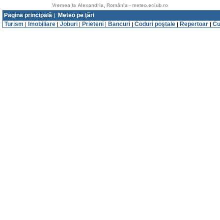
Vremea la Alexandria, România - meteo.eclub.ro
Pagina principală
Meteo pe ţări
|
Turism
Imobiliare
Joburi
Prieteni
Bancuri
Coduri poştale
Repertoar
Cu
|
|
|
|
|
|
|