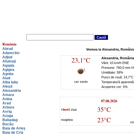
România
Abrud
Vremea la Alexandria, Români
Adamclisi
Adjud
23,1°C
Alexandria, Români
Afumaţi
Vânt: 10 km/h ENE
Agapia
Presiune: 760,0 mm H
Agigea
Umiditate: 58%
Agnita
Punct de rouă: 14,7°C
Aiud
cer senin
Alba Iulia
Temperatură aparentă
Aleşd
Acoperire cer: 5%
Alexandria
Amara
Anina
07.08.2026
Arad
35°C
Arbore
vineri
ziua
Avrig
Azuga
23°C
Babadag
noaptea
ce
Bacău
Baia de Arieş
Baia de Criş