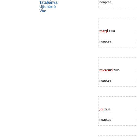
Tatabánya
noaptea
Újfehértó
Vác
marţi
ziua
noaptea
miercuri
ziua
noaptea
joi
ziua
noaptea