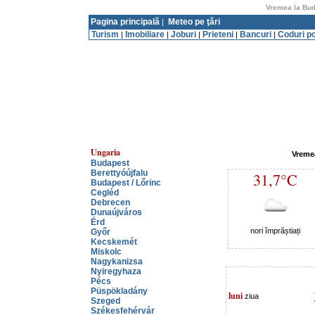
Vremea la Bud
Pagina principală
Meteo pe ţări
|
Turism
Imobiliare
Joburi
Prieteni
Bancuri
Coduri p
|
|
|
|
|
Ungaria
Vreme
Budapest
Berettyóújfalu
31,7°C
Budapest / Lőrinc
Cegléd
Debrecen
Dunaújváros
Érd
nori împrăștiați
Győr
Kecskemét
Miskolc
Nagykanizsa
Nyiregyhaza
Pécs
Püspökladány
luni
ziua
Szeged
Székesfehérvár