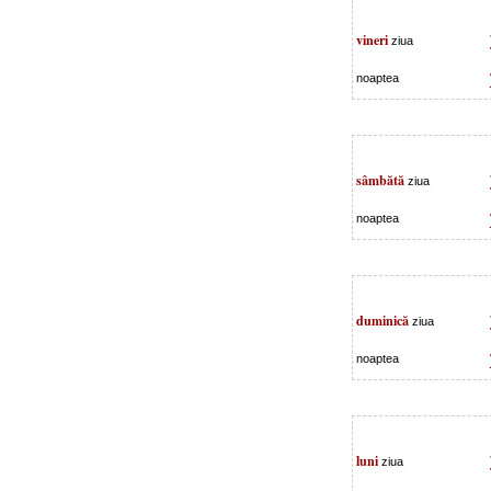
vineri
ziua
noaptea
sâmbătă
ziua
noaptea
duminică
ziua
noaptea
luni
ziua