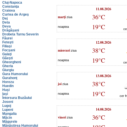
Cluj-Napoca
Constanţa
11.08.2026
Craiova
Curtea de Argeş
36°C
marţi
ziua
Dej
Deta
19°C
Deva
noaptea
ce
Drăgăşani
Drobeta Turnu Severin
Făurei
12.08.2026
Feteşti
Filiaşi
38°C
miercuri
Focşani
ziua
Galaţi
Găeşti
19°C
noaptea
Gheorgheni
ce
Gherla
Giurgiu
Gura Humorului
13.08.2026
Gurahonţ
38°C
Horezu
joi
ziua
Huedin
Huşi
19°C
Iaşi
noaptea
cer f
Întorsura Buzăului
Joseni
Lugoj
14.08.2026
Lupeni
Mangalia
36°C
vineri
Măcin
ziua
Măgurele
Mănăstirea Humorului