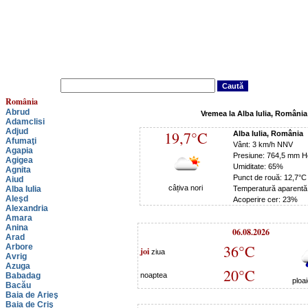
România
Abrud
Vremea la Alba Iulia, România
Adamclisi
Adjud
19,7°C
Alba Iulia, România
Afumaţi
Vânt: 3 km/h NNV
Agapia
Presiune: 764,5 mm H
Agigea
Umiditate: 65%
Agnita
Punct de rouă: 12,7°C
Aiud
câțiva nori
Alba Iulia
Temperatură aparentă
Aleşd
Acoperire cer: 23%
Alexandria
Amara
Anina
06.08.2026
Arad
36°C
Arbore
joi
ziua
Avrig
Azuga
20°C
Babadag
noaptea
ploa
Bacău
Baia de Arieş
Baia de Criş