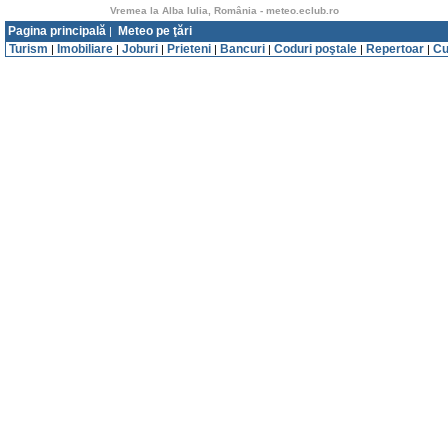
Vremea la Alba Iulia, România - meteo.eclub.ro
Pagina principală
Meteo pe ţări
|
Turism
Imobiliare
Joburi
Prieteni
Bancuri
Coduri poştale
Repertoar
Cu
|
|
|
|
|
|
|