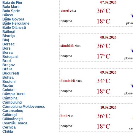
07.08.2026
Baia de Fier
Baia Mare
36°C
vineri
Baia Sprie
ziua
Băicoi
18°C
Băile Govora
noaptea
Băile Herculane
ploa
Băile Olăneşti
Băileşti
Bistriţa
08.08.2026
Blaj
36°C
Borsec
sâmbătă
ziua
Borş
Borşa
17°C
noaptea
Botoşani
ploai
Brad
Braşov
Brăila
09.08.2026
Bucureşti
Buftea
34°C
duminică
ziua
Buşteni
Buzău
18°C
Calafat
noaptea
ploai
Câmpia Turzii
Câmpina
Câmpulung
Câmpulung Moldovenesc
10.08.2026
Caransebeş
36°C
Călăraşi
luni
ziua
Călimăneşti
Ceahlău Toaca
18°C
noaptea
Cernica
ce
Chitila