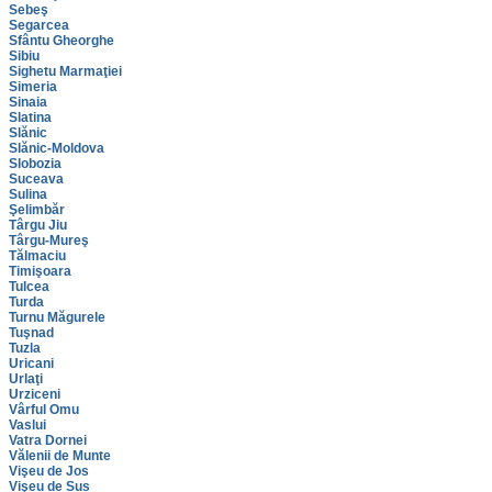
Sebeş
Segarcea
Sfântu Gheorghe
Sibiu
Sighetu Marmaţiei
Simeria
Sinaia
Slatina
Slănic
Slănic-Moldova
Slobozia
Suceava
Sulina
Şelimbăr
Târgu Jiu
Târgu-Mureş
Tălmaciu
Timişoara
Tulcea
Turda
Turnu Măgurele
Tuşnad
Tuzla
Uricani
Urlaţi
Urziceni
Vârful Omu
Vaslui
Vatra Dornei
Vălenii de Munte
Vişeu de Jos
Vişeu de Sus