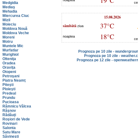
19°C
noaptea
Medgidia
ce
Mediaş
Mehadia
Miercurea Ciuc
15.08.2026
Mizil
37°C
Moieciu
sâmbătă
ziua
Moldova Nouă
Moldova Veche
18°C
noaptea
Moreni
ce
Motru
Muntele Mic
Murfatlar
Prognoza pe 10 zile - wundergrou
Murighiol
Prognoza pe 10 zile - weather.
Olteniţa
Prognoza pe 12 zile - openweather
Oradea
Oraviţa
Otopeni
Petroşani
Piatra Neamţ
Piteşti
Ploieşti
Predeal
Prundu
Pucioasa
Râmnicu Vâlcea
Râşnov
Rădăuţi
Roşiori de Vede
Rovinari
Salonta
Satu Mare
Săvineşti