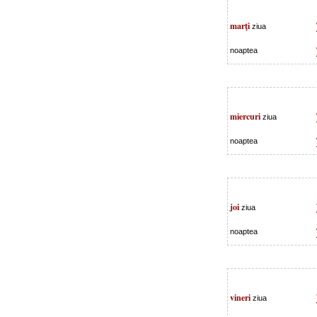
marţi
ziua
noaptea
miercuri
ziua
noaptea
joi
ziua
noaptea
vineri
ziua