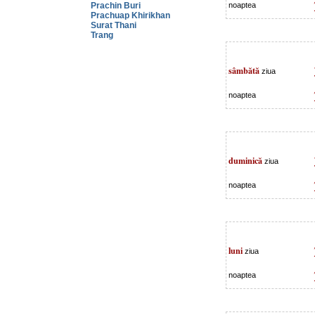
Prachin Buri
noaptea
Prachuap Khirikhan
Surat Thani
Trang
sâmbătă
ziua
noaptea
duminică
ziua
noaptea
luni
ziua
noaptea