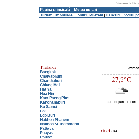
Vremea la Bang
Pagina principală
Meteo pe ţări
|
Turism
Imobiliare
Joburi
Prieteni
Bancuri
Coduri p
|
|
|
|
|
Thailanda
Vremea
Bangkok
Chaiyaphum
27,2°C
Chanthaburi
Chiang Mai
Hat Yai
Hua Hin
Kam Paeng Phet
cer acoperit de nori
Kanchanaburi
Ko Samui
Loei
Lop Buri
Nakhon Phanom
Nakhon Si Thammarat
Pattaya
vineri
ziua
Phayao
Phuket