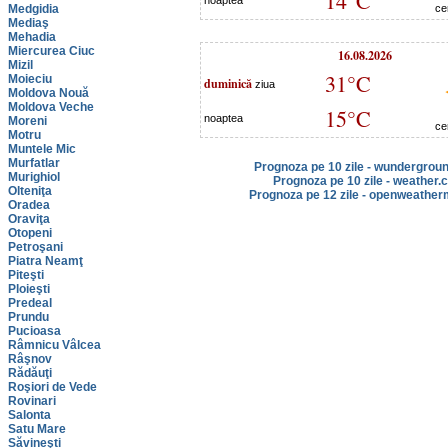
14°C
noaptea
Medgidia
ce
Mediaş
Mehadia
Miercurea Ciuc
16.08.2026
Mizil
31°C
Moieciu
duminică
ziua
Moldova Nouă
Moldova Veche
15°C
noaptea
Moreni
ce
Motru
Muntele Mic
Murfatlar
Prognoza pe 10 zile - wundergrou
Murighiol
Prognoza pe 10 zile - weather.
Olteniţa
Prognoza pe 12 zile - openweather
Oradea
Oraviţa
Otopeni
Petroşani
Piatra Neamţ
Piteşti
Ploieşti
Predeal
Prundu
Pucioasa
Râmnicu Vâlcea
Râşnov
Rădăuţi
Roşiori de Vede
Rovinari
Salonta
Satu Mare
Săvineşti