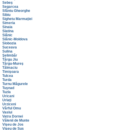
Sebeş
Segarcea
Sfântu Gheorghe
Sibiu
Sighetu Marmaţiei
Simeria
Sinaia
Slatina
Slănic
Slănic-Moldova
Slobozia
Suceava
Sulina
Şelimbăr
Târgu Jiu
Târgu-Mureş
Tălmaciu
Timişoara
Tulcea
Turda
Turnu Măgurele
Tuşnad
Tuzla
Uricani
Urlaţi
Urziceni
Vârful Omu
Vaslui
Vatra Dornei
Vălenii de Munte
Vişeu de Jos
Vişeu de Sus