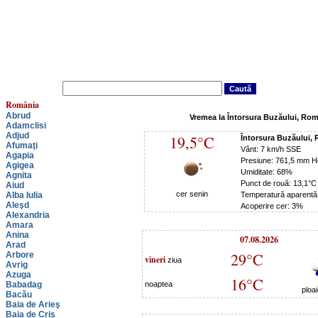
România
Abrud
Vremea la Întorsura Buzăului, Ro
Adamclisi
Adjud
19,5°C
Întorsura Buzăului,
Afumaţi
Vânt: 7 km/h SSE
Agapia
Presiune: 761,5 mm H
Agigea
Umiditate: 68%
Agnita
Punct de rouă: 13,1°C
Aiud
cer senin
Alba Iulia
Temperatură aparentă
Aleşd
Acoperire cer: 3%
Alexandria
Amara
Anina
07.08.2026
Arad
29°C
Arbore
vineri
ziua
Avrig
Azuga
16°C
Babadag
noaptea
ploa
Bacău
Baia de Arieş
Baia de Criş