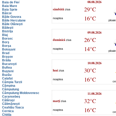
08.08.2026
Baia de Fier
Baia Mare
29°C
sâmbătă
Baia Sprie
ziua
Băicoi
16°C
Băile Govora
noaptea
Băile Herculane
ploai
Băile Olăneşti
Băileşti
Bistriţa
09.08.2026
Blaj
26°C
Borsec
duminică
ziua
Borş
Borşa
14°C
noaptea
Botoşani
ploai
Brad
Braşov
Brăila
10.08.2026
Bucureşti
Buftea
30°C
luni
ziua
Buşteni
Buzău
16°C
Calafat
noaptea
ce
Câmpia Turzii
Câmpina
Câmpulung
Câmpulung Moldovenesc
11.08.2026
Caransebeş
32°C
Călăraşi
marţi
ziua
Călimăneşti
Ceahlău Toaca
16°C
noaptea
Cernica
ce
Chitila