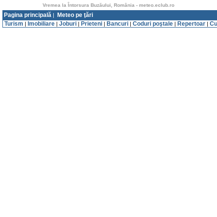
Vremea la Întorsura Buzăului, România - meteo.eclub.ro
Pagina principală
Meteo pe ţări
|
Turism
Imobiliare
Joburi
Prieteni
Bancuri
Coduri poştale
Repertoar
Cu
|
|
|
|
|
|
|