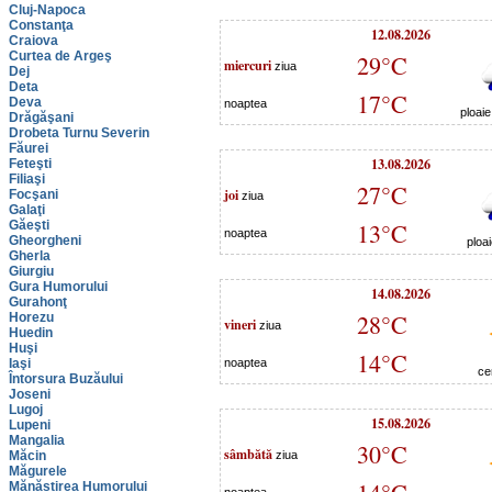
Cluj-Napoca
Constanţa
12.08.2026
Craiova
Curtea de Argeş
29°C
miercuri
ziua
Dej
Deta
17°C
Deva
noaptea
ploai
Drăgăşani
Drobeta Turnu Severin
Făurei
13.08.2026
Feteşti
Filiaşi
27°C
joi
Focşani
ziua
Galaţi
Găeşti
13°C
noaptea
Gheorgheni
ploa
Gherla
Giurgiu
Gura Humorului
14.08.2026
Gurahonţ
28°C
Horezu
vineri
ziua
Huedin
Huşi
14°C
Iaşi
noaptea
ce
Întorsura Buzăului
Joseni
Lugoj
15.08.2026
Lupeni
Mangalia
30°C
sâmbătă
Măcin
ziua
Măgurele
Mănăstirea Humorului