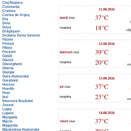
Cluj-Napoca
Constanţa
11.08.2026
Craiova
Curtea de Argeş
37°C
marţi
ziua
Dej
Deta
18°C
Deva
noaptea
câț
Drăgăşani
Drobeta Turnu Severin
Făurei
12.08.2026
Feteşti
Filiaşi
39°C
miercuri
Focşani
ziua
Galaţi
Găeşti
20°C
noaptea
Gheorgheni
ce
Gherla
Giurgiu
Gura Humorului
13.08.2026
Gurahonţ
37°C
Horezu
joi
ziua
Huedin
Huşi
23°C
Iaşi
noaptea
ce
Întorsura Buzăului
Joseni
Lugoj
14.08.2026
Lupeni
Mangalia
37°C
vineri
Măcin
ziua
Măgurele
Mănăstirea Humorului