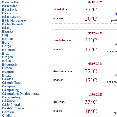
07.08.2026
Baia de Fier
Baia Mare
37°C
vineri
Baia Sprie
ziua
Băicoi
20°C
Băile Govora
noaptea
Băile Herculane
ploa
Băile Olăneşti
Băileşti
Bistriţa
08.08.2026
Blaj
33°C
Borsec
sâmbătă
ziua
Borş
Borşa
17°C
noaptea
Botoşani
cer acop
Brad
Braşov
Brăila
09.08.2026
Bucureşti
Buftea
32°C
duminică
ziua
Buşteni
Buzău
17°C
Calafat
noaptea
cer acop
Câmpia Turzii
Câmpina
Câmpulung
Câmpulung Moldovenesc
10.08.2026
Caransebeş
33°C
Călăraşi
luni
ziua
Călimăneşti
Ceahlău Toaca
16°C
noaptea
Cernica
ce
Chitila