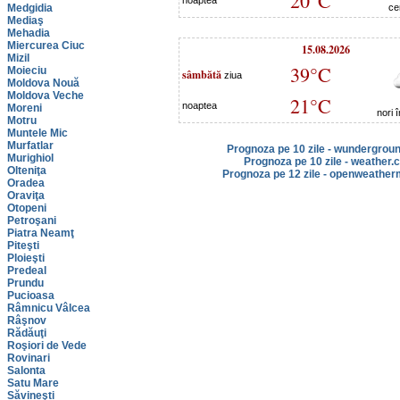
20°C
noaptea
Medgidia
ce
Mediaş
Mehadia
Miercurea Ciuc
15.08.2026
Mizil
39°C
Moieciu
sâmbătă
ziua
Moldova Nouă
Moldova Veche
21°C
noaptea
Moreni
nori 
Motru
Muntele Mic
Murfatlar
Prognoza pe 10 zile - wundergrou
Murighiol
Prognoza pe 10 zile - weather.
Olteniţa
Prognoza pe 12 zile - openweather
Oradea
Oraviţa
Otopeni
Petroşani
Piatra Neamţ
Piteşti
Ploieşti
Predeal
Prundu
Pucioasa
Râmnicu Vâlcea
Râşnov
Rădăuţi
Roşiori de Vede
Rovinari
Salonta
Satu Mare
Săvineşti