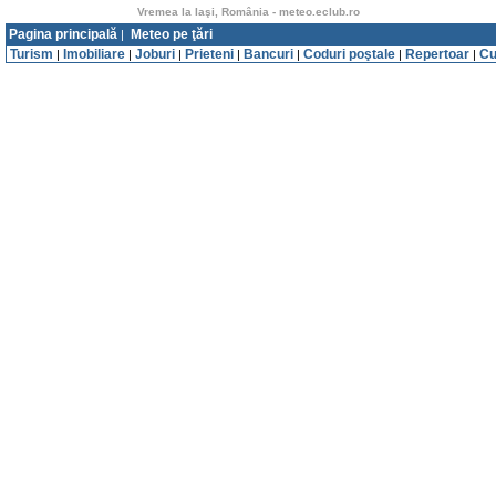
Vremea la Iaşi, România - meteo.eclub.ro
Pagina principală
Meteo pe ţări
|
Turism
Imobiliare
Joburi
Prieteni
Bancuri
Coduri poştale
Repertoar
Cu
|
|
|
|
|
|
|