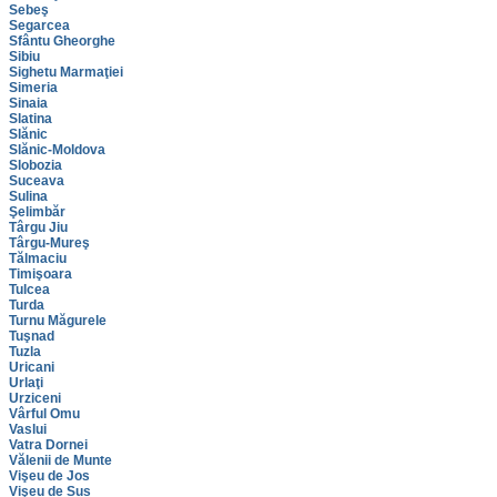
Sebeş
Segarcea
Sfântu Gheorghe
Sibiu
Sighetu Marmaţiei
Simeria
Sinaia
Slatina
Slănic
Slănic-Moldova
Slobozia
Suceava
Sulina
Şelimbăr
Târgu Jiu
Târgu-Mureş
Tălmaciu
Timişoara
Tulcea
Turda
Turnu Măgurele
Tuşnad
Tuzla
Uricani
Urlaţi
Urziceni
Vârful Omu
Vaslui
Vatra Dornei
Vălenii de Munte
Vişeu de Jos
Vişeu de Sus