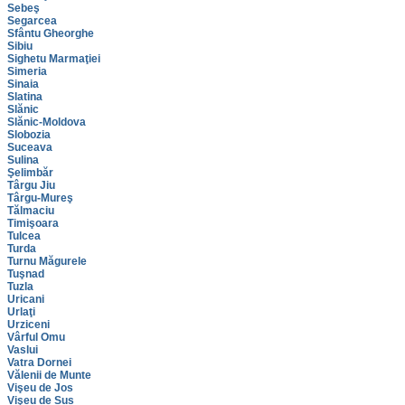
Sebeş
Segarcea
Sfântu Gheorghe
Sibiu
Sighetu Marmaţiei
Simeria
Sinaia
Slatina
Slănic
Slănic-Moldova
Slobozia
Suceava
Sulina
Şelimbăr
Târgu Jiu
Târgu-Mureş
Tălmaciu
Timişoara
Tulcea
Turda
Turnu Măgurele
Tuşnad
Tuzla
Uricani
Urlaţi
Urziceni
Vârful Omu
Vaslui
Vatra Dornei
Vălenii de Munte
Vişeu de Jos
Vişeu de Sus