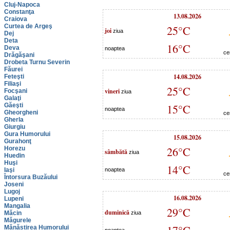
Cluj-Napoca
Constanţa
13.08.2026
Craiova
Curtea de Argeş
25°C
joi
ziua
Dej
Deta
16°C
Deva
noaptea
ce
Drăgăşani
Drobeta Turnu Severin
Făurei
14.08.2026
Feteşti
Filiaşi
25°C
vineri
Focşani
ziua
Galaţi
Găeşti
15°C
noaptea
Gheorgheni
ce
Gherla
Giurgiu
Gura Humorului
15.08.2026
Gurahonţ
26°C
Horezu
sâmbătă
ziua
Huedin
Huşi
14°C
Iaşi
noaptea
ce
Întorsura Buzăului
Joseni
Lugoj
16.08.2026
Lupeni
Mangalia
29°C
duminică
Măcin
ziua
Măgurele
Mănăstirea Humorului