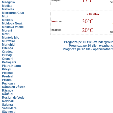
17°C
noaptea
Medgidia
ce
Mediaş
Mehadia
Miercurea Ciuc
17.08.2026
Mizil
30°C
Moieciu
luni
ziua
Moldova Nouă
Moldova Veche
20°C
noaptea
Moreni
ce
Motru
Muntele Mic
Murfatlar
Prognoza pe 10 zile - wundergrou
Murighiol
Prognoza pe 10 zile - weather.
Olteniţa
Prognoza pe 12 zile - openweather
Oradea
Oraviţa
Otopeni
Petroşani
Piatra Neamţ
Piteşti
Ploieşti
Predeal
Prundu
Pucioasa
Râmnicu Vâlcea
Râşnov
Rădăuţi
Roşiori de Vede
Rovinari
Salonta
Satu Mare
Săvineşti