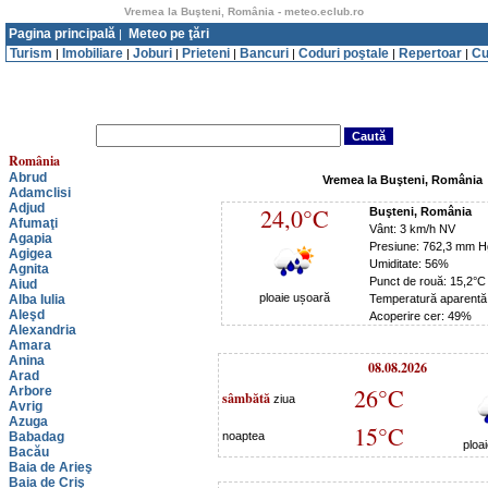
Vremea la Buşteni, România - meteo.eclub.ro
Pagina principală
Meteo pe ţări
|
Turism
Imobiliare
Joburi
Prieteni
Bancuri
Coduri poştale
Repertoar
Cu
|
|
|
|
|
|
|
România
Abrud
Vremea la Buşteni, România
Adamclisi
Adjud
24,0°C
Buşteni, România
Afumaţi
Vânt: 3 km/h NV
Agapia
Presiune: 762,3 mm H
Agigea
Umiditate: 56%
Agnita
Punct de rouă: 15,2°C
Aiud
ploaie ușoară
Alba Iulia
Temperatură aparentă
Aleşd
Acoperire cer: 49%
Alexandria
Amara
Anina
08.08.2026
Arad
26°C
Arbore
sâmbătă
ziua
Avrig
Azuga
15°C
Babadag
noaptea
ploa
Bacău
Baia de Arieş
Baia de Criş