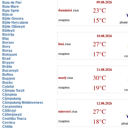
09.08.2026
Baia de Fier
Baia Mare
23°C
duminică
Baia Sprie
ziua
Băicoi
15°C
Băile Govora
noaptea
Băile Herculane
ploai
Băile Olăneşti
Băileşti
Bistriţa
10.08.2026
Blaj
27°C
Borsec
luni
ziua
Borş
Borşa
17°C
noaptea
Botoşani
ce
Brad
Braşov
Brăila
11.08.2026
Bucureşti
Buftea
30°C
marţi
ziua
Buşteni
Buzău
19°C
Calafat
noaptea
ce
Câmpia Turzii
Câmpina
Câmpulung
Câmpulung Moldovenesc
12.08.2026
Caransebeş
27°C
Călăraşi
miercuri
ziua
Călimăneşti
Ceahlău Toaca
18°C
noaptea
Cernica
ploa
Chitila