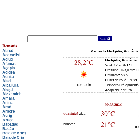
România
Abrud
Vremea la Medgidia, România
Adamclisi
Adjud
28,2°C
Medgidia, România
Afumaţi
Vânt: 17 km/h ESE
Agapia
Presiune: 763,0 mm H
Agigea
Umiditate: 58%
Agnita
Punct de rouă: 19,8°C
Aiud
cer senin
Alba Iulia
Temperatură aparentă
Aleşd
Acoperire cer: 8%
Alexandria
Amara
Anina
09.08.2026
Arad
30°C
Arbore
duminică
ziua
Avrig
Azuga
21°C
Babadag
noaptea
ce
Bacău
Baia de Arieş
Baia de Criş