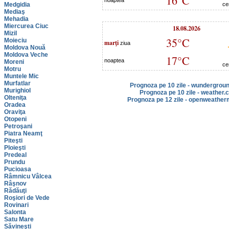
16°C
noaptea
Medgidia
ce
Mediaş
Mehadia
Miercurea Ciuc
18.08.2026
Mizil
35°C
Moieciu
marţi
ziua
Moldova Nouă
Moldova Veche
17°C
noaptea
Moreni
ce
Motru
Muntele Mic
Murfatlar
Prognoza pe 10 zile - wundergrou
Murighiol
Prognoza pe 10 zile - weather.
Olteniţa
Prognoza pe 12 zile - openweather
Oradea
Oraviţa
Otopeni
Petroşani
Piatra Neamţ
Piteşti
Ploieşti
Predeal
Prundu
Pucioasa
Râmnicu Vâlcea
Râşnov
Rădăuţi
Roşiori de Vede
Rovinari
Salonta
Satu Mare
Săvineşti