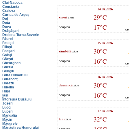
Cluj-Napoca
Constanţa
14.08.2026
Craiova
Curtea de Argeş
29°C
vineri
ziua
Dej
Deta
17°C
Deva
noaptea
ce
Drăgăşani
Drobeta Turnu Severin
Făurei
15.08.2026
Feteşti
Filiaşi
30°C
sâmbătă
Focşani
ziua
Galaţi
Găeşti
16°C
noaptea
Gheorgheni
ce
Gherla
Giurgiu
Gura Humorului
16.08.2026
Gurahonţ
30°C
Horezu
duminică
ziua
Huedin
Huşi
16°C
Iaşi
noaptea
ce
Întorsura Buzăului
Joseni
Lugoj
17.08.2026
Lupeni
Mangalia
32°C
luni
Măcin
ziua
Măgurele
Mănăstirea Humorului