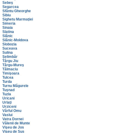
Sebeş
Segarcea
Sfântu Gheorghe
Sibiu
Sighetu Marmaţiei
Simeria
Sinaia
Slatina
Slănic
Slănic-Moldova
Slobozia
Suceava
Sulina
Şelimbăr
Târgu Jiu
Târgu-Mureş
Tălmaciu
Timişoara
Tulcea
Turda
Turnu Măgurele
Tuşnad
Tuzla
Uricani
Urlaţi
Urziceni
Vârful Omu
Vaslui
Vatra Dornei
Vălenii de Munte
Vişeu de Jos
Vişeu de Sus