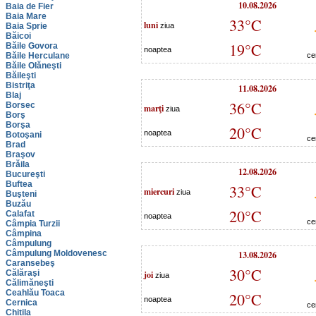
10.08.2026
Baia de Fier
Baia Mare
33°C
luni
Baia Sprie
ziua
Băicoi
19°C
Băile Govora
noaptea
Băile Herculane
ce
Băile Olăneşti
Băileşti
Bistriţa
11.08.2026
Blaj
36°C
Borsec
marţi
ziua
Borş
Borşa
20°C
noaptea
Botoşani
ce
Brad
Braşov
Brăila
12.08.2026
Bucureşti
Buftea
33°C
miercuri
ziua
Buşteni
Buzău
20°C
Calafat
noaptea
ce
Câmpia Turzii
Câmpina
Câmpulung
Câmpulung Moldovenesc
13.08.2026
Caransebeş
30°C
Călăraşi
joi
ziua
Călimăneşti
Ceahlău Toaca
20°C
noaptea
Cernica
ce
Chitila