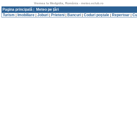
Vremea la Medgidia, România - meteo.eclub.ro
Pagina principală
Meteo pe ţări
|
Turism
Imobiliare
Joburi
Prieteni
Bancuri
Coduri poştale
Repertoar
Cu
|
|
|
|
|
|
|