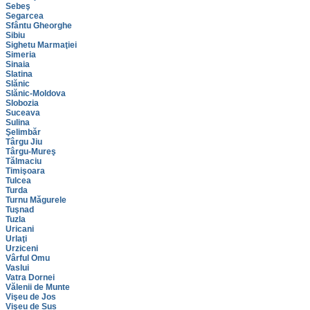
Sebeş
Segarcea
Sfântu Gheorghe
Sibiu
Sighetu Marmaţiei
Simeria
Sinaia
Slatina
Slănic
Slănic-Moldova
Slobozia
Suceava
Sulina
Şelimbăr
Târgu Jiu
Târgu-Mureş
Tălmaciu
Timişoara
Tulcea
Turda
Turnu Măgurele
Tuşnad
Tuzla
Uricani
Urlaţi
Urziceni
Vârful Omu
Vaslui
Vatra Dornei
Vălenii de Munte
Vişeu de Jos
Vişeu de Sus