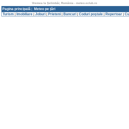
Vremea la Şelimbăr, România - meteo.eclub.ro
Pagina principală
Meteo pe ţări
|
Turism
Imobiliare
Joburi
Prieteni
Bancuri
Coduri poştale
Repertoar
Cu
|
|
|
|
|
|
|