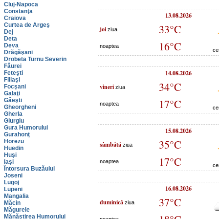
Cluj-Napoca
Constanţa
13.08.2026
Craiova
Curtea de Argeş
33°C
joi
ziua
Dej
Deta
16°C
Deva
noaptea
ce
Drăgăşani
Drobeta Turnu Severin
Făurei
14.08.2026
Feteşti
Filiaşi
34°C
vineri
Focşani
ziua
Galaţi
Găeşti
17°C
noaptea
Gheorgheni
ce
Gherla
Giurgiu
Gura Humorului
15.08.2026
Gurahonţ
35°C
Horezu
sâmbătă
ziua
Huedin
Huşi
17°C
Iaşi
noaptea
ce
Întorsura Buzăului
Joseni
Lugoj
16.08.2026
Lupeni
Mangalia
37°C
duminică
Măcin
ziua
Măgurele
Mănăstirea Humorului