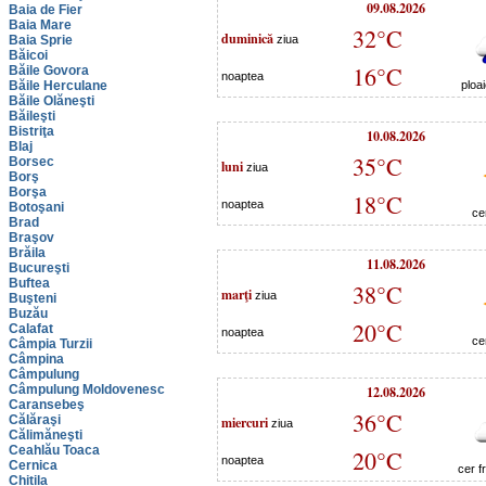
09.08.2026
Baia de Fier
Baia Mare
32°C
duminică
Baia Sprie
ziua
Băicoi
16°C
Băile Govora
noaptea
Băile Herculane
ploa
Băile Olăneşti
Băileşti
Bistriţa
10.08.2026
Blaj
35°C
Borsec
luni
ziua
Borş
Borşa
18°C
noaptea
Botoşani
ce
Brad
Braşov
Brăila
11.08.2026
Bucureşti
Buftea
38°C
marţi
ziua
Buşteni
Buzău
20°C
Calafat
noaptea
ce
Câmpia Turzii
Câmpina
Câmpulung
Câmpulung Moldovenesc
12.08.2026
Caransebeş
36°C
Călăraşi
miercuri
ziua
Călimăneşti
Ceahlău Toaca
20°C
noaptea
Cernica
cer f
Chitila