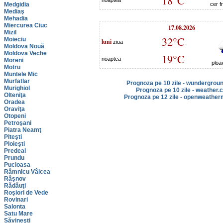
18°C
noaptea
Medgidia
cer f
Mediaş
Mehadia
Miercurea Ciuc
17.08.2026
Mizil
32°C
Moieciu
luni
ziua
Moldova Nouă
Moldova Veche
19°C
noaptea
Moreni
ploa
Motru
Muntele Mic
Murfatlar
Prognoza pe 10 zile - wundergrou
Murighiol
Prognoza pe 10 zile - weather.
Olteniţa
Prognoza pe 12 zile - openweather
Oradea
Oraviţa
Otopeni
Petroşani
Piatra Neamţ
Piteşti
Ploieşti
Predeal
Prundu
Pucioasa
Râmnicu Vâlcea
Râşnov
Rădăuţi
Roşiori de Vede
Rovinari
Salonta
Satu Mare
Săvineşti