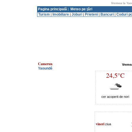
Vremea la Yao
Pagina principală
Meteo pe ţări
|
Turism
Imobiliare
Joburi
Prieteni
Bancuri
Coduri p
|
|
|
|
|
Camerun
Vreme
Yaoundé
24,5°C
cer acoperit de nori
vineri
ziua