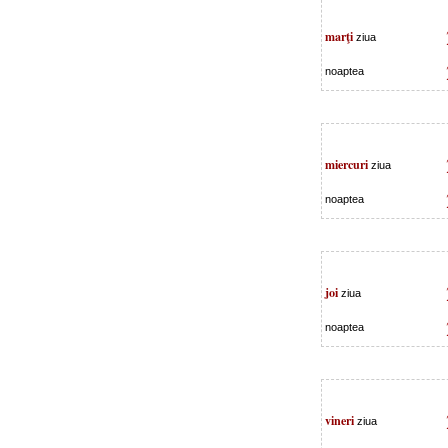
marţi
ziua
noaptea
miercuri
ziua
noaptea
joi
ziua
noaptea
vineri
ziua