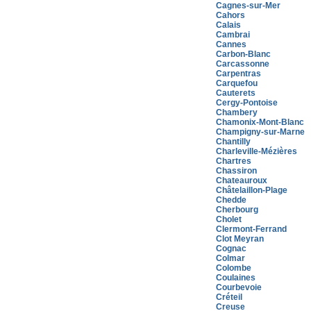
Cagnes-sur-Mer
Cahors
Calais
Cambrai
Cannes
Carbon-Blanc
Carcassonne
Carpentras
Carquefou
Cauterets
Cergy-Pontoise
Chambery
Chamonix-Mont-Blanc
Champigny-sur-Marne
Chantilly
Charleville-Mézières
Chartres
Chassiron
Chateauroux
Châtelaillon-Plage
Chedde
Cherbourg
Cholet
Clermont-Ferrand
Clot Meyran
Cognac
Colmar
Colombe
Coulaines
Courbevoie
Créteil
Creuse