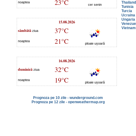
23°C
noaptea
Thailan
cer senin
Tunisia
Turcia
Ucraina
Ungaria
15.08.2026
Venezue
Vietnam
37°C
sâmbătă
ziua
21°C
noaptea
ploaie ușoară
16.08.2026
32°C
duminică
ziua
19°C
noaptea
ploaie ușoară
Prognoza pe 10 zile - wunderground.com
Prognoza pe 12 zile - openweathermap.org