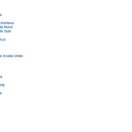
a
inshasa
de Nord
de Sud
rca
e Arabe Unite
ia
ong
a