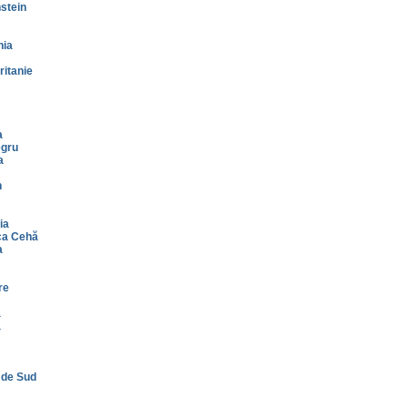
stein
nia
itanie
a
gru
a
n
ia
ca Cehă
a
re
a
a
 de Sud