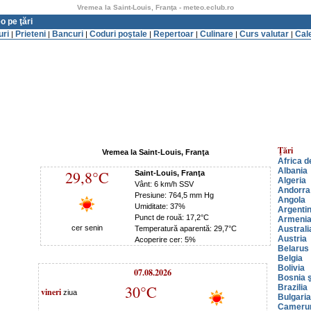
Vremea la Saint-Louis, Franţa - meteo.eclub.ro
o pe ţări
uri
Prieteni
Bancuri
Coduri poştale
Repertoar
Culinare
Curs valutar
Cal
|
|
|
|
|
|
|
Ţări
Vremea la Saint-Louis, Franţa
Africa d
Albania
29,8°C
Saint-Louis, Franţa
Algeria
Vânt: 6 km/h SSV
Andorra
Presiune: 764,5 mm Hg
Angola
Umiditate: 37%
Argenti
Punct de rouă: 17,2°C
Armeni
cer senin
Temperatură aparentă: 29,7°C
Australi
Austria
Acoperire cer: 5%
Belarus
Belgia
Bolivia
07.08.2026
Bosnia ş
30°C
Brazilia
vineri
ziua
Bulgaria
Cameru