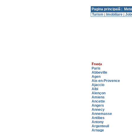
Pagina principală
Mete
|
Turism
Imobiliare
Job
|
|
Franţa
Paris
Abbeville
Agen
Aix-en-Provence
Ajaccio
Albi
Alençon
Amiens
Ancette
Angers
Annecy
Annemasse
Antibes
Antony
Argenteuil
Arnage