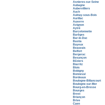
Asnieres-sur-Seine
Aubagne
Aubervilliers
Auch
Aulnay-sous-Bois
Aurillac
Auxerre
Avignon
Aytré
Barcelonnette
Barèges
Bar-le-Duc
Bastia
Bayeux
Beauvais
Belfort
Bergerac
Besançon
Béziers
Biarritz
Blois
Bobigny
Bonneval
Bordeaux
Boulogne-Billancourt
Boulogne-sur-Mer
Bourg-en-Bresse
Bourges
Brest
Briançon
Brive
Caen