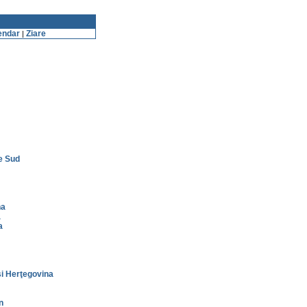
endar
Ziare
|
e Sud
na
a
a
i Herţegovina
n