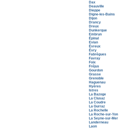
Dax
Deauville
Dieppe
Digne-les-Bains
Dijon
Drancy
Dreux
Dunkerque
Embrun
Épinal
Evian
Évreux
Évry
Fabrègues
Favray
Foix
Fréjus
Gourdon
Grasse
Grenoble
Haguenau
Hyères
Istres
La Bazoge
La Clusaz
La Coudre
La Gurraz
La Rochelle
La Roche-sur-Yon
La Seyne-sur-Mer
Landerneau
Laon