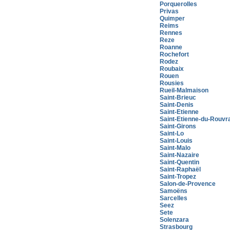
Porquerolles
Privas
Quimper
Reims
Rennes
Reze
Roanne
Rochefort
Rodez
Roubaix
Rouen
Rousies
Rueil-Malmaison
Saint-Brieuc
Saint-Denis
Saint-Etienne
Saint-Etienne-du-Rouvr
Saint-Girons
Saint-Lo
Saint-Louis
Saint-Malo
Saint-Nazaire
Saint-Quentin
Saint-Raphaël
Saint-Tropez
Salon-de-Provence
Samoëns
Sarcelles
Seez
Sete
Solenzara
Strasbourg