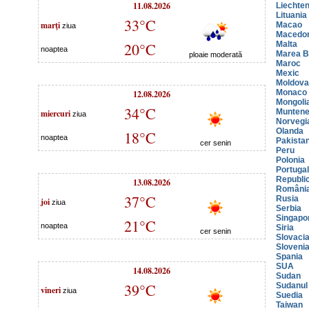
11.08.2026
Liechten
Lituania
33°C
marţi
Macao
ziua
Macedo
20°C
Malta
noaptea
Marea Br
ploaie moderată
Maroc
Mexic
Moldova
12.08.2026
Monaco
Mongoli
34°C
miercuri
Muntene
ziua
Norvegi
Olanda
18°C
noaptea
Pakista
cer senin
Peru
Polonia
Portugal
Republi
13.08.2026
Români
37°C
Rusia
joi
ziua
Serbia
Singapo
21°C
noaptea
Siria
cer senin
Slovaci
Sloveni
Spania
SUA
14.08.2026
Sudan
39°C
Sudanul
vineri
ziua
Suedia
Taiwan