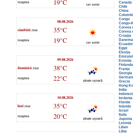
19°C
noaptea
Canada
cer senin
Chile
China
Columbi
Congo
08.08.2026
Congo-K
Coreea 
35°C
sâmbătă
ziua
Coreea 
Croaţia
19°C
Danema
noaptea
cer senin
Ecuador
Egipt
Elveţia
Emiratel
09.08.2026
Estonia
Finlanda
38°C
duminică
ziua
Franţa
Georgia
22°C
German
noaptea
ploaie ușoară
Grecia
Hong K
India
Indonezi
10.08.2026
Iordania
Irlanda
35°C
luni
ziua
Islanda
Israel
20°C
Italia
noaptea
ploaie ușoară
Japonia
Letonia
Liban
Libia