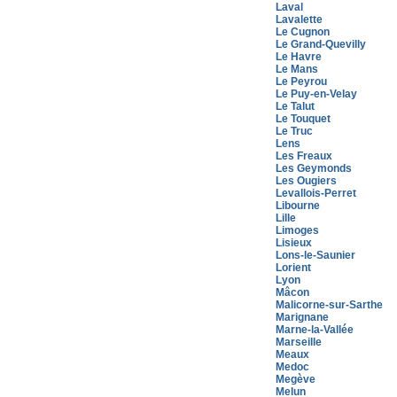
Laval
Lavalette
Le Cugnon
Le Grand-Quevilly
Le Havre
Le Mans
Le Peyrou
Le Puy-en-Velay
Le Talut
Le Touquet
Le Truc
Lens
Les Freaux
Les Geymonds
Les Ougiers
Levallois-Perret
Libourne
Lille
Limoges
Lisieux
Lons-le-Saunier
Lorient
Lyon
Mâcon
Malicorne-sur-Sarthe
Marignane
Marne-la-Vallée
Marseille
Meaux
Medoc
Megève
Melun