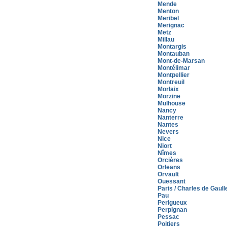
Mende
Menton
Meribel
Merignac
Metz
Millau
Montargis
Montauban
Mont-de-Marsan
Montélimar
Montpellier
Montreuil
Morlaix
Morzine
Mulhouse
Nancy
Nanterre
Nantes
Nevers
Nice
Niort
Nîmes
Orcières
Orleans
Orvault
Ouessant
Paris / Charles de Gaull
Pau
Perigueux
Perpignan
Pessac
Poitiers