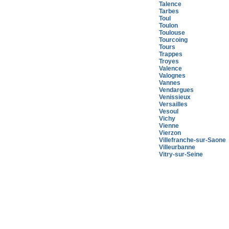
Talence
Tarbes
Toul
Toulon
Toulouse
Tourcoing
Tours
Trappes
Troyes
Valence
Valognes
Vannes
Vendargues
Venissieux
Versailles
Vesoul
Vichy
Vienne
Vierzon
Villefranche-sur-Saone
Villeurbanne
Vitry-sur-Seine