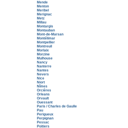
Mende
Menton
Meribel
Merignac
Metz
Millau
Montargis
Montauban
Mont-de-Marsan
Montélimar
Montpellier
Montreuil
Morlaix
Morzine
Mulhouse
Nancy
Nanterre
Nantes
Nevers
Nice
Niort
Nîmes
Orcières
Orleans
Orvault
Ouessant
Paris / Charles de Gaulle
Pau
Perigueux
Perpignan
Pessac
Poitiers