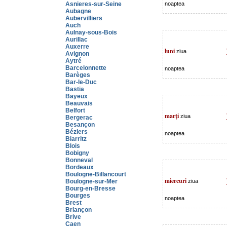
Asnieres-sur-Seine
noaptea
Aubagne
Aubervilliers
Auch
Aulnay-sous-Bois
Aurillac
Auxerre
luni
ziua
Avignon
Aytré
Barcelonnette
noaptea
Barèges
Bar-le-Duc
Bastia
Bayeux
Beauvais
Belfort
marţi
ziua
Bergerac
Besançon
Béziers
noaptea
Biarritz
Blois
Bobigny
Bonneval
Bordeaux
Boulogne-Billancourt
miercuri
Boulogne-sur-Mer
ziua
Bourg-en-Bresse
Bourges
noaptea
Brest
Briançon
Brive
Caen