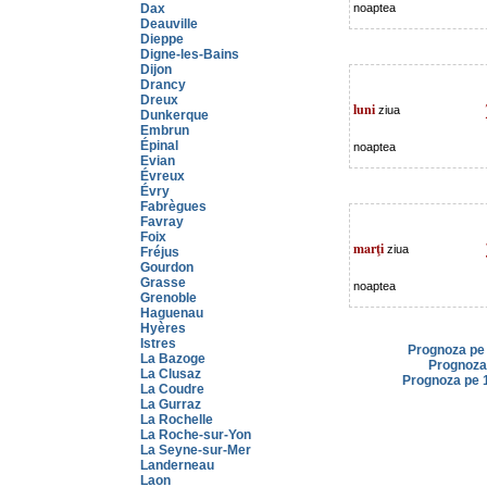
Dax
noaptea
Deauville
Dieppe
Digne-les-Bains
Dijon
Drancy
Dreux
luni
ziua
Dunkerque
Embrun
Épinal
noaptea
Evian
Évreux
Évry
Fabrègues
Favray
Foix
marţi
ziua
Fréjus
Gourdon
Grasse
noaptea
Grenoble
Haguenau
Hyères
Istres
Prognoza pe 
La Bazoge
Prognoza 
La Clusaz
Prognoza pe 1
La Coudre
La Gurraz
La Rochelle
La Roche-sur-Yon
La Seyne-sur-Mer
Landerneau
Laon