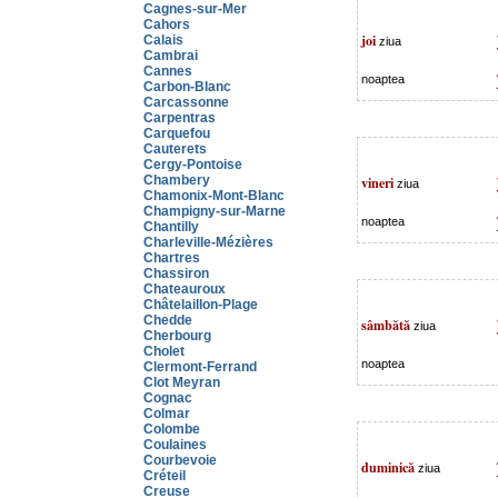
Cagnes-sur-Mer
Cahors
joi
Calais
ziua
Cambrai
Cannes
noaptea
Carbon-Blanc
Carcassonne
Carpentras
Carquefou
Cauterets
Cergy-Pontoise
Chambery
vineri
ziua
Chamonix-Mont-Blanc
Champigny-sur-Marne
noaptea
Chantilly
Charleville-Mézières
Chartres
Chassiron
Chateauroux
Châtelaillon-Plage
Chedde
sâmbătă
ziua
Cherbourg
Cholet
noaptea
Clermont-Ferrand
Clot Meyran
Cognac
Colmar
Colombe
Coulaines
Courbevoie
duminică
ziua
Créteil
Creuse