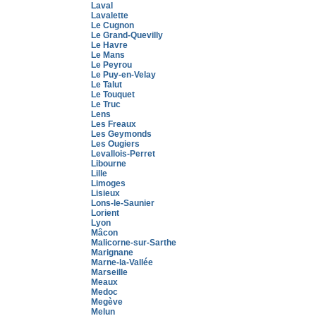
Laval
Lavalette
Le Cugnon
Le Grand-Quevilly
Le Havre
Le Mans
Le Peyrou
Le Puy-en-Velay
Le Talut
Le Touquet
Le Truc
Lens
Les Freaux
Les Geymonds
Les Ougiers
Levallois-Perret
Libourne
Lille
Limoges
Lisieux
Lons-le-Saunier
Lorient
Lyon
Mâcon
Malicorne-sur-Sarthe
Marignane
Marne-la-Vallée
Marseille
Meaux
Medoc
Megève
Melun