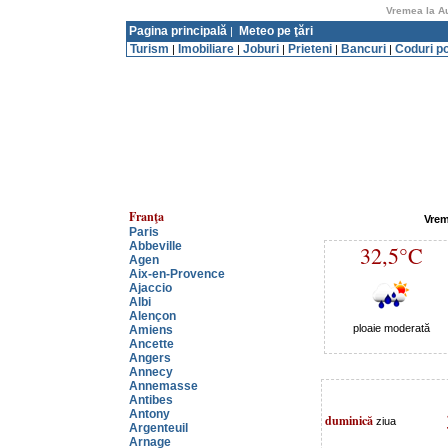
Vremea la Au
Pagina principală
Meteo pe ţări
|
Turism
Imobiliare
Joburi
Prieteni
Bancuri
Coduri p
|
|
|
|
|
Franţa
Vrem
Paris
Abbeville
32,5°C
Agen
Aix-en-Provence
Ajaccio
Albi
Alençon
ploaie moderată
Amiens
Ancette
Angers
Annecy
Annemasse
Antibes
Antony
duminică
ziua
Argenteuil
Arnage